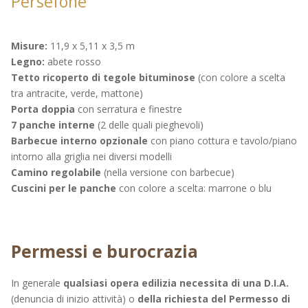
Persefone
Misure:
11,9 x 5,11 x 3,5 m
Legno:
abete rosso
Tetto ricoperto di tegole bituminose
(con colore a scelta
tra antracite, verde, mattone)
Porta doppia
con serratura e finestre
7 panche interne
(2 delle quali pieghevoli)
Barbecue interno opzionale
con piano cottura e tavolo/piano
intorno alla griglia nei diversi modelli
Camino regolabile
(nella versione con barbecue)
Cuscini per le panche
con colore a scelta: marrone o blu
Permessi e burocrazia
In generale
qualsiasi opera edilizia necessita di una D.I.A.
(denuncia di inizio attività) o
della richiesta del Permesso di