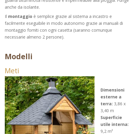
guaina bituminosa resistente e impermeabile alla pioggia. Funge
anche da isolante.
Il
montaggio
è semplice grazie al sistema a incastro e
facilmente eseguibile in modo autonomo grazie ai manuali di
montaggio forniti con ogni casetta (saranno comunque
necessarie almeno 2 persone).
Modelli
Meti
Dimensioni
esterne a
terra:
3,86 x
3,40 m
Superficie
utile interna:
9,2 m²