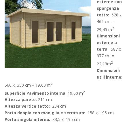
esterne con
sporgenza
tetto:
628 x
469 cm =
2
29,45 m
Dimensioni
esterne a
terra:
587 x
377 cm =
2
22,13m
Dimensioni
utili interne:
2
560 x 350 cm = 19,60 m
2
Superficie Pavimento interna:
19,60 m
Altezza parete:
211 cm
Altezza vertice tetto:
234 cm
Porta doppia con maniglia e serratura:
158 x 195 cm
Porta singola interna:
83,5 x 195 cm