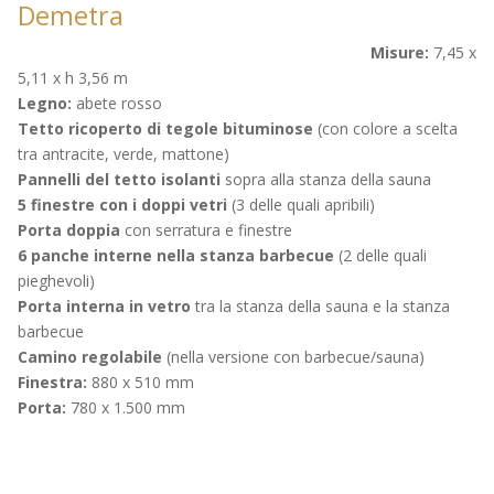
Demetra
Misure:
7,45 x
5,11 x h 3,56 m
Legno:
abete rosso
Tetto ricoperto di tegole bituminose
(con colore a scelta
tra antracite, verde, mattone)
Pannelli del tetto isolanti
sopra alla stanza della sauna
5 finestre con i doppi vetri
(3 delle quali apribili)
Porta doppia
con serratura e finestre
6 panche interne nella stanza barbecue
(2 delle quali
pieghevoli)
Porta interna in vetro
tra la stanza della sauna e la stanza
barbecue
Camino regolabile
(nella versione con barbecue/sauna)
Finestra:
880 x 510 mm
Porta:
780 x 1.500 mm