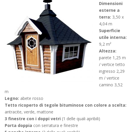
Dimensioni
esterne a
terra:
3,50 x
4,04 m
Superficie
utile interna:
9,2 m²
Altezza:
parete 1,25 m
/ vertice tetto
ingresso 2,29
m / vertice
camino 3,52
m
Legno:
abete rosso
Tetto ricoperto di tegole bituminose con colore a scelta:
antracite, verde, mattone
3 finestre con i doppi vetri
(1 delle quali apribili)
Porta doppia
con serratura e finestre