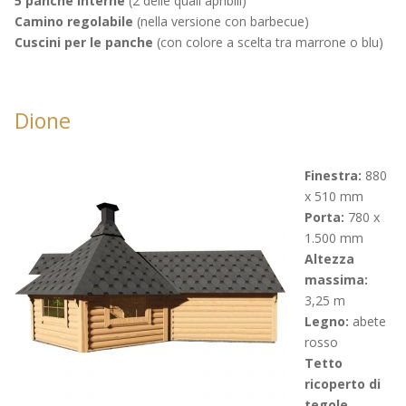
5 panche interne
(2 delle quali apribili)
Camino regolabile
(nella versione con barbecue)
Cuscini per le panche
(con colore a scelta tra marrone o blu)
Dione
Finestra:
880
x 510 mm
Porta:
780 x
1.500 mm
Altezza
massima:
3,25 m
Legno:
abete
rosso
Tetto
ricoperto di
tegole